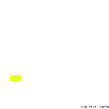
←
All content © by Naomi I